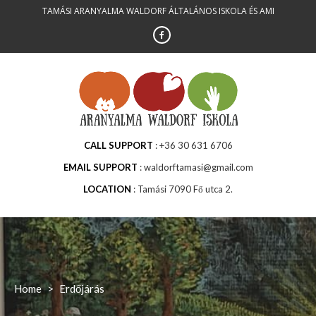
Skip
TAMÁSI ARANYALMA WALDORF ÁLTALÁNOS ISKOLA ÉS AMI
to
content
CALL SUPPORT
+36 30 631 6706
EMAIL SUPPORT
waldorftamasi@gmail.com
LOCATION
Tamási 7090 Fő utca 2.
Home
>
Erdőjárás