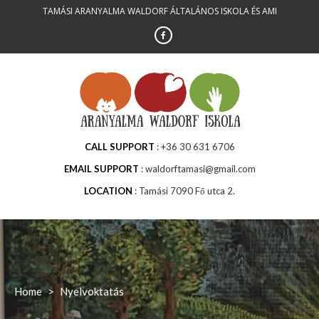
Skip
TAMÁSI ARANYALMA WALDORF ÁLTALÁNOS ISKOLA ÉS AMI
to
content
CALL SUPPORT
+36 30 631 6706
EMAIL SUPPORT
waldorftamasi@gmail.com
LOCATION
Tamási 7090 Fő utca 2.
Home
>
Nyelvoktatás