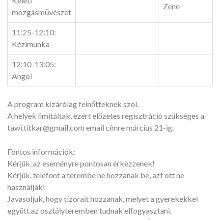
Keleti
Zene
mozgásművészet
11:25-12:10:
Kézimunka
12:10-13:05:
Angol
A program kizárólag felnőtteknek szól.
A helyek limitáltak, ezért előzetes regisztráció szükséges a
tawi.titkar@gmail.com email címre március 21-ig.
Fontos információk:
Kérjük, az eseményre pontosan érkezzenek!
Kérjük, telefont a terembe ne hozzanak be, azt ott ne
használják!
Javasoljuk, hogy tízórait hozzanak, melyet a gyerekekkel
együtt az osztályteremben tudnak elfogyasztani.