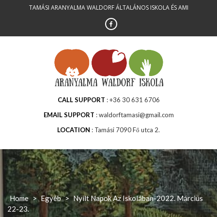
Skip
TAMÁSI ARANYALMA WALDORF ÁLTALÁNOS ISKOLA ÉS AMI
to
content
CALL SUPPORT
+36 30 631 6706
EMAIL SUPPORT
waldorftamasi@gmail.com
LOCATION
Tamási 7090 Fő utca 2.
Home
>
Egyéb
>
Nyílt Napok Az Iskolában-2022. Március
22-23.