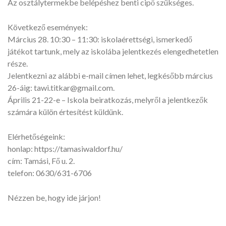
Az osztálytermekbe belépéshez benti cipő szükséges.
Következő események:
Március 28. 10:30 – 11:30: iskolaérettségi, ismerkedő
játékot tartunk, mely az iskolába jelentkezés elengedhetetlen
része.
Jelentkezni az alábbi e-mail címen lehet, legkésőbb március
26-áig: tawi.titkar@gmail.com.
Április 21-22-e – Iskola beiratkozás, melyről a jelentkezők
számára külön értesítést küldünk.
Elérhetőségeink:
honlap: https://tamasiwaldorf.hu/
cím: Tamási, Fő u. 2.
telefon: 0630/631-6706
Nézzen be, hogy ide járjon!