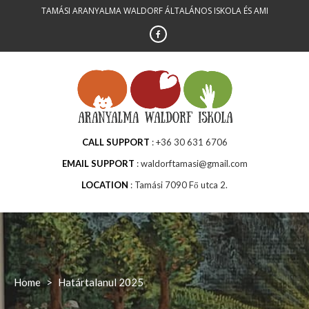
Skip
TAMÁSI ARANYALMA WALDORF ÁLTALÁNOS ISKOLA ÉS AMI
to
content
CALL SUPPORT
+36 30 631 6706
EMAIL SUPPORT
waldorftamasi@gmail.com
LOCATION
Tamási 7090 Fő utca 2.
Home
>
Határtalanul 2025