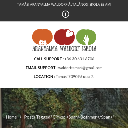
Skip
TAMÁSI ARANYALMA WALDORF ÁLTALÁNOS ISKOLA ÉS AMI
to
content
CALL SUPPORT
+36 30 631 6706
EMAIL SUPPORT
waldorftamasi@gmail.com
LOCATION
Tamási 7090 Fő utca 2.
Home
>
Posts Tagged "Címke: <span>bothmer</span>"