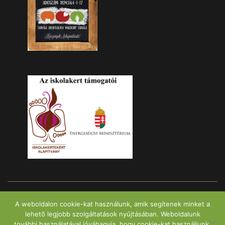
Minden jog fenntartva! - Tamási Waldorf Intézmény | WordPress Theme:
A weboldalon cookie-kat használunk, amik segítenek minket a
Enlighten
lehető legjobb szolgáltatások nyújtásában. Weboldalunk
további használatával jóváhagyja, hogy cookie-kat használjunk.