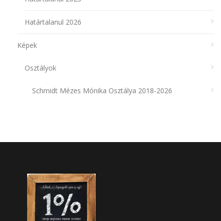
Határtalanul 2026
Képek
Osztályok
Schmidt Mézes Mónika Osztálya 2018-2026