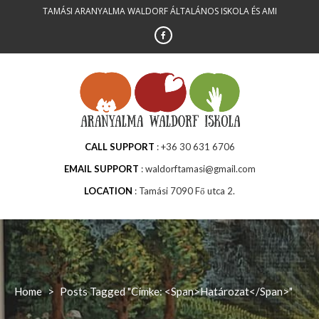
Skip
TAMÁSI ARANYALMA WALDORF ÁLTALÁNOS ISKOLA ÉS AMI
to
content
CALL SUPPORT
+36 30 631 6706
EMAIL SUPPORT
waldorftamasi@gmail.com
LOCATION
Tamási 7090 Fő utca 2.
Home
>
Posts Tagged "Címke: <span>határozat</span>"