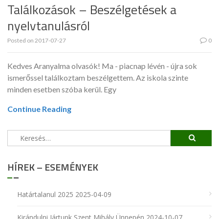
Találkozások – Beszélgetések a
nyelvtanulásról
Posted on
2017-07-27
0
Kedves Aranyalma olvasók! Ma - piacnap lévén - újra sok
ismerőssel találkoztam beszélgettem. Az iskola szinte
minden esetben szóba kerül. Egy
Continue Reading
Keresés:
HÍREK – ESEMÉNYEK
Határtalanul 2025
2025-04-09
Kirándulni Jártunk Szent Mihály Ünnepén
2024-10-07