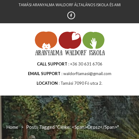
Skip
TAMÁSI ARANYALMA WALDORF ÁLTALÁNOS ISKOLA ÉS AMI
to
content
CALL SUPPORT
+36 30 631 6706
EMAIL SUPPORT
waldorftamasi@gmail.com
LOCATION
Tamási 7090 Fő utca 2.
Home
>
Posts Tagged "Címke: <span>orosz</span>"