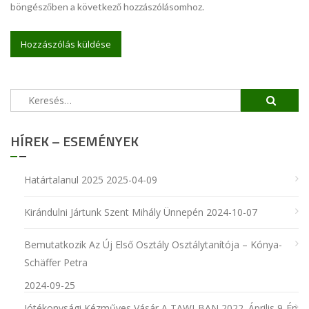
böngészőben a következő hozzászólásomhoz.
Keresés:
HÍREK – ESEMÉNYEK
Határtalanul 2025
2025-04-09
Kirándulni Jártunk Szent Mihály Ünnepén
2024-10-07
Bemutatkozik Az Új Első Osztály Osztálytanítója – Kónya-
Schäffer Petra
2024-09-25
Jótékonysági Kézműves Vásár A TAWI-BAN 2022. Április 9-Én