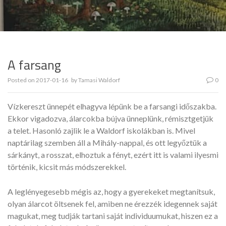
A farsang
Posted on
2017-01-16
by
Tamasi Waldorf
0
Vízkereszt ünnepét elhagyva lépünk be a farsangi időszakba.
Ekkor vigadozva, álarcokba bújva ünneplünk, rémisztgetjük
a telet. Hasonló zajlik le a Waldorf iskolákban is. Mivel
naptárilag szemben áll a Mihály-nappal, és ott legyőztük a
sárkányt, a rosszat, elhoztuk a fényt, ezért itt is valami ilyesmi
történik, kicsit más módszerekkel.
A leglényegesebb mégis az, hogy a gyerekeket megtanítsuk,
olyan álarcot öltsenek fel, amiben ne érezzék idegennek saját
magukat, meg tudják tartani saját individuumukat, hiszen ez a