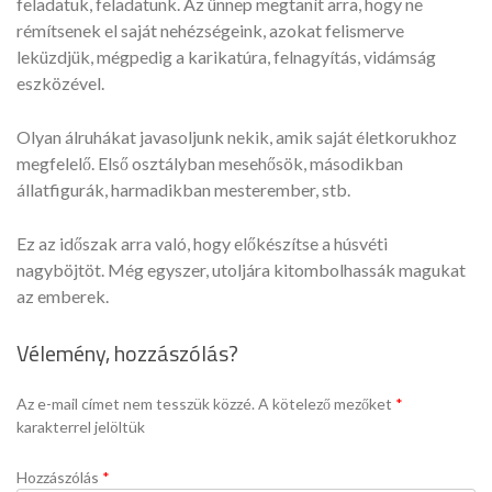
feladatuk, feladatunk. Az ünnep megtanít arra, hogy ne
rémítsenek el saját nehézségeink, azokat felismerve
leküzdjük, mégpedig a karikatúra, felnagyítás, vidámság
eszközével.
Olyan álruhákat javasoljunk nekik, amik saját életkorukhoz
megfelelő. Első osztályban mesehősök, másodikban
állatfigurák, harmadikban mesterember, stb.
Ez az időszak arra való, hogy előkészítse a húsvéti
nagyböjtöt. Még egyszer, utoljára kitombolhassák magukat
az emberek.
Vélemény, hozzászólás?
Az e-mail címet nem tesszük közzé.
A kötelező mezőket
*
karakterrel jelöltük
Hozzászólás
*