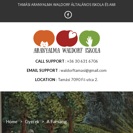
Skip
TAMÁSI ARANYALMA WALDORF ÁLTALÁNOS ISKOLA ÉS AMI
to
content
CALL SUPPORT
+36 30 631 6706
EMAIL SUPPORT
waldorftamasi@gmail.com
LOCATION
Tamási 7090 Fő utca 2.
Home
>
Gyerek
>
A Farsang