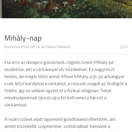
Mihály-nap
Posted on
2016-09-16
by
Tamasi Waldorf
0
Ha erre az ünnepre gondolunk, rögtön Szent Mihály jut
eszünkbe, aki a sárkánnyal vív küzdelmet. Ez nagyrészt
helyes, de mégis több annál. Mivel Mihály, a jó, az arkangyal
csak leűzi kardjával a sárkányt, a rosszat, magát az ördögöt a
földre, így az velünk együtt él a fizikai világban. Tehát
mindnyájunknak újra és újra fel kell venni a harcot a
sárkánnyal.
A nyári szünet alatt úgymond gondtalanul élhettünk, ám
amint közeledik szeptember, szétáradnak bennünk a