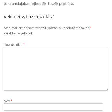
toleranciájukat fejlesztik, teszik próbára.
Vélemény, hozzászólás?
Az e-mail címet nem tesszük közzé.
A kötelező mezőket
*
karakterrel jelöltük
Hozzászólás
*
Név
*