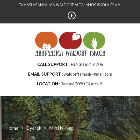
Skip
TAMÁSI ARANYALMA WALDORF ÁLTALÁNOS ISKOLA ÉS AMI
to
content
CALL SUPPORT
+36 30 631 6706
EMAIL SUPPORT
waldorftamasi@gmail.com
LOCATION
Tamási 7090 Fő utca 2.
Home
>
Gyerek
>
Mihály-Nap