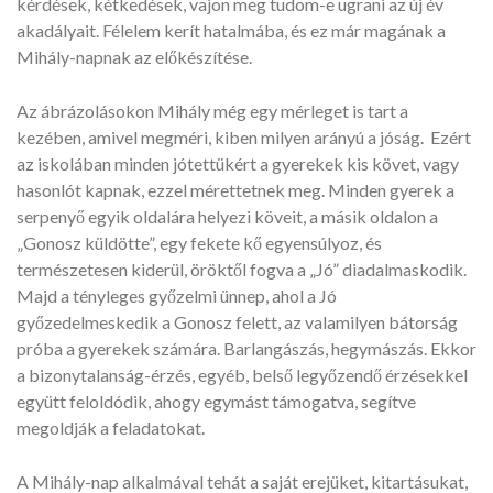
kérdések, kétkedések, vajon meg tudom-e ugrani az új év
akadályait. Félelem kerít hatalmába, és ez már magának a
Mihály-napnak az előkészítése.
Az ábrázolásokon Mihály még egy mérleget is tart a
kezében, amivel megméri, kiben milyen arányú a jóság. Ezért
az iskolában minden jótettükért a gyerekek kis követ, vagy
hasonlót kapnak, ezzel mérettetnek meg. Minden gyerek a
serpenyő egyik oldalára helyezi köveit, a másik oldalon a
„Gonosz küldötte”, egy fekete kő egyensúlyoz, és
természetesen kiderül, öröktől fogva a „Jó” diadalmaskodik.
Majd a tényleges győzelmi ünnep, ahol a Jó
győzedelmeskedik a Gonosz felett, az valamilyen bátorság
próba a gyerekek számára. Barlangászás, hegymászás. Ekkor
a bizonytalanság-érzés, egyéb, belső legyőzendő érzésekkel
együtt feloldódik, ahogy egymást támogatva, segítve
megoldják a feladatokat.
A Mihály-nap alkalmával tehát a saját erejüket, kitartásukat,