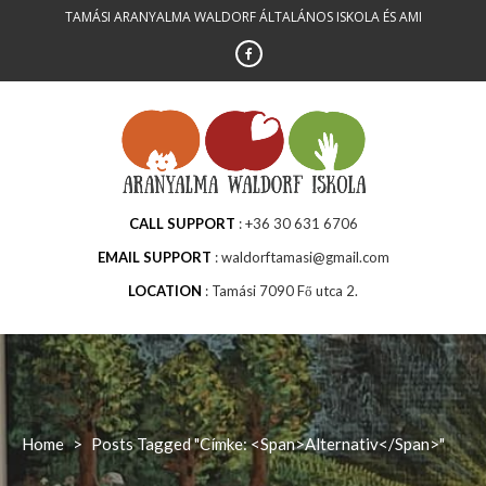
Skip
TAMÁSI ARANYALMA WALDORF ÁLTALÁNOS ISKOLA ÉS AMI
to
content
CALL SUPPORT
+36 30 631 6706
EMAIL SUPPORT
waldorftamasi@gmail.com
LOCATION
Tamási 7090 Fő utca 2.
Home
>
Posts Tagged "Címke: <span>alternativ</span>"