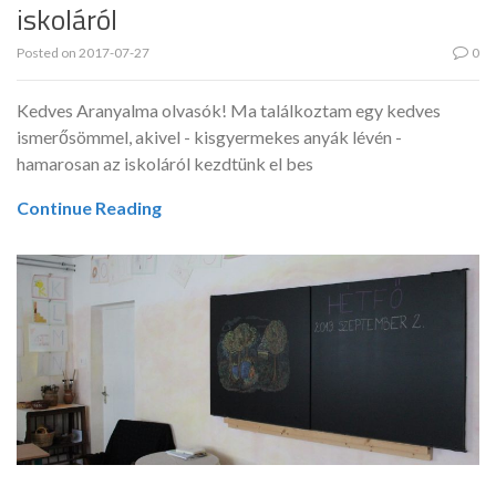
iskoláról
Posted on
2017-07-27
0
Kedves Aranyalma olvasók! Ma találkoztam egy kedves
ismerősömmel, akivel - kisgyermekes anyák lévén -
hamarosan az iskoláról kezdtünk el bes
Continue Reading