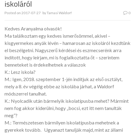
iskoláról
Posted on
2017-07-27
by
Tamasi Waldorf
0
Kedves Aranyalma olvasók!
Ma találkoztam egy kedves ismerősömmel, akivel –
kisgyermekes anyák lévén – hamarosan az iskoláról kezdtünk
el beszélgetni. Nagyszerű kérdései és eszmecserénk arra
indított, hogy leírjam, mi is foglalkoztatta őt – szerintem
benneteket is érdekelhetnek a válaszok
K.: Lesz iskola?
M.: Igen, 2018. szeptember 1-jén indítjuk az első osztályt,
mely a 8. év végéig ebbe az iskolába járhat, a Waldorf
módszerrel tanulhat.
K.: Nyolcadik után bármelyik iskolatípusba mehet? Mármint
nem fog akkor kiderülni, hogy „bocsi, ezt itt nem tanulták
meg”?
M.: Természetesen bármilyen iskolatípusba mehetnek a
gyerekek tovább.
Ugyanazt tanulják majd, mint az állami