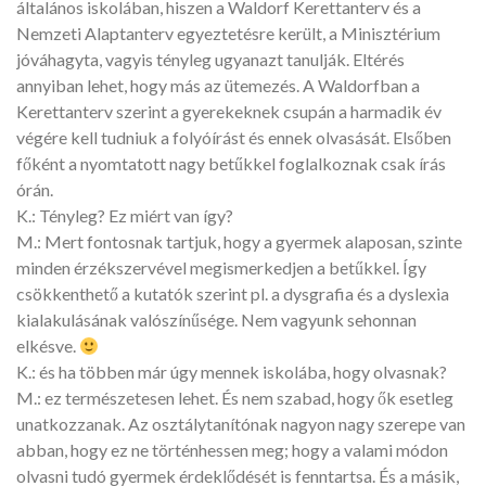
általános iskolában, hiszen a Waldorf Kerettanterv és a
Nemzeti Alaptanterv egyeztetésre került, a Minisztérium
jóváhagyta, vagyis tényleg ugyanazt tanulják. Eltérés
annyiban lehet, hogy más az ütemezés. A Waldorfban a
Kerettanterv szerint a gyerekeknek csupán a harmadik év
végére kell tudniuk a folyóírást és ennek olvasását. Elsőben
főként a nyomtatott nagy betűkkel foglalkoznak csak írás
órán.
K.: Tényleg? Ez miért van így?
M.: Mert fontosnak tartjuk, hogy a gyermek alaposan, szinte
minden érzékszervével megismerkedjen a betűkkel. Így
csökkenthető a kutatók szerint pl. a dysgrafia és a dyslexia
kialakulásának valószínűsége. Nem vagyunk sehonnan
elkésve.
K.: és ha többen már úgy mennek iskolába, hogy olvasnak?
M.: ez természetesen lehet. És nem szabad, hogy ők esetleg
unatkozzanak. Az osztálytanítónak nagyon nagy szerepe van
abban, hogy ez ne történhessen meg; hogy a valami módon
olvasni tudó gyermek érdeklődését is fenntartsa. És a másik,