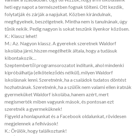
heti egy napot a természetben fognak tölteni. Ott kezdik,
folytatják és zárják a napjukat. Közben kirándulnak,
megfigyelnek, beszélgetnek. Mintha nem is tanulnának, úgy
tűnik nekik. Pedig nagyon is sokat teszünk ilyenkor közösen.
K.: Klassz lehet!
M.: Az. Nagyon klassz. A gyerekek szeretnek Waldorf
iskolába járni, hiszen megélhetik általa, hogy a tudásuk
kibontakozik…
Szeptembertől programsorozatot indítunk, ahol mindenki
kipróbálhatja (elköteleződés nélkül), milyen Waldorf
iskolásnak lenni. Szeretnénk, ha a családok tudatos döntést
hozhatnának. Szeretnénk, ha a szülők nem valami ellen íratnák
gyermeküket Waldorf iskolába, hanem azért, mert
megismerték miben vagyunk mások, és pontosan ezt
szeretnék a gyermeküknek!
Figyeld a honlapunkat és a Facebook oldalunkat, rövidesen
megjelennek a felhívások!
K.: Örülök, hogy találkoztunk!