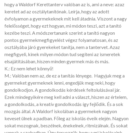
hogy a Waldorf Kerettanterv valóban az is, ami a neve: azaz
keretet ad az osztálytanítónak. Leírja, hogy az adott
évfolyamon a gyermekeknek mit kell átadnia. Viszont a nagy
felelősséget, hogy ezt hogyan, mi módon teszi, azt a tanító
kezébe teszi. A módszertanunk szerint a tanító nagyon
pontos gyermekmegfigyelést végez folyamatosan, és az
osztályába járó gyerekeket tanítja, nem a tantervet. Azaz
megfigyeli, kinek milyen módon tud segíteni az ismeretek
elsajátításában, hiszen minden gyermek más és más.
K.: Ez nem lehet könnyű!
M.: Valóban nem az, de ez a tanítás lényege.
Hagyjuk meg a
gyermeket gyermeknek lenni, engedjük meg neki, hogy
gondolkodjon. A gondolkodás kérdések feltolulásával jár.
Ezek mindegyikére meg kell adni a választ, hiszen az értelem,
a gondolkodás, a kreatív gondolkodás így fejlődik. És a sok
mozgás által. A Waldorf iskolában a gyermekek nagyon
keveset ülnek a padban. Főleg az iskolás éveik elején. Nagyon
sokat mozognak, beszélnek, énekelnek, ritmizálnak. És sokat
vannak a szabadban. Úgy tervezzük, hogy a mi iskolásaink