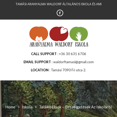
Skip
TAMÁSI ARANYALMA WALDORF ÁLTALÁNOS ISKOLA ÉS AMI
to
content
CALL SUPPORT
+36 30 631 6706
EMAIL SUPPORT
waldorftamasi@gmail.com
LOCATION
Tamási 7090 Fő utca 2.
Home
>
Iskola
>
Találkozások – Beszélgetések Az Iskoláról