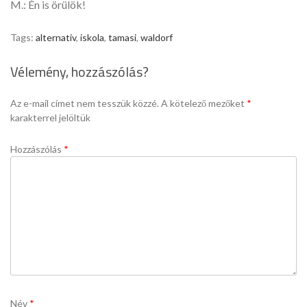
M.: Én is örülök!
Tags:
alternativ
,
iskola
,
tamasi
,
waldorf
Vélemény, hozzászólás?
Az e-mail címet nem tesszük közzé.
A kötelező mezőket
*
karakterrel jelöltük
Hozzászólás
*
Név
*