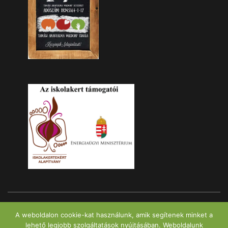
Minden jog fenntartva! - Tamási Waldorf Intézmény | WordPress Theme:
A weboldalon cookie-kat használunk, amik segítenek minket a
Enlighten
lehető legjobb szolgáltatások nyújtásában. Weboldalunk