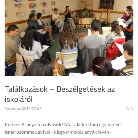
Találkozások – Beszélgetések az
iskoláról
Posted on
2017-07-27
0
Kedves Aranyalma olvasók! Ma találkoztam egy kedves
ismerősömmel, akivel - kisgyermekes anyák lévén -