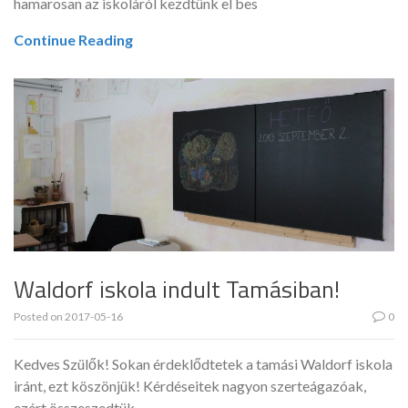
hamarosan az iskoláról kezdtünk el bes
Continue Reading
Waldorf iskola indult Tamásiban!
Posted on
2017-05-16
0
Kedves Szülők! Sokan érdeklődtetek a tamási Waldorf iskola
iránt, ezt köszönjük! Kérdéseitek nagyon szerteágazóak,
ezért összeszedtük