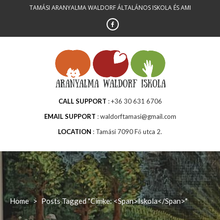
Skip
TAMÁSI ARANYALMA WALDORF ÁLTALÁNOS ISKOLA ÉS AMI
to
content
CALL SUPPORT
+36 30 631 6706
EMAIL SUPPORT
waldorftamasi@gmail.com
LOCATION
Tamási 7090 Fő utca 2.
Home
>
Posts Tagged "Címke: <span>iskola</span>"