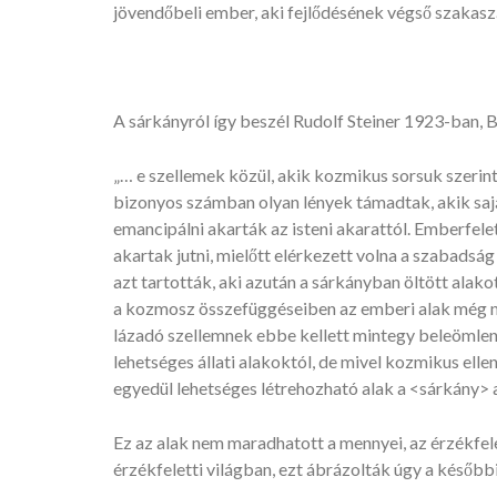
jövendőbeli ember, aki fejlődésének végső szakas
A sárkányról így beszél Rudolf Steiner 1923-ban, 
„… e szellemek közül, akik kozmikus sorsuk szerint
bizonyos számban olyan lények támadtak, akik saját
emancipálni akarták az isteni akarattól. Emberfel
akartak jutni, mielőtt elérkezett volna a szabadsá
azt tartották, aki azután a sárkányban öltött alako
a kozmosz összefüggéseiben az emberi alak még n
lázadó szellemnek ebbe kellett mintegy beleömleni…
lehetséges állati alakoktól, de mivel kozmikus elle
egyedül lehetséges létrehozható alak a <sárkány> a
Ez az alak nem maradhatott a mennyei, az érzékfelet
érzékfeletti világban, ezt ábrázolták úgy a később