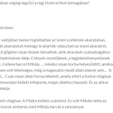
zában végleg legyőzi a régi Hold-erőket önmagában?
Bécsben:
 valójában benne foglaltattak az isteni szellemek akaratában,
 akaratukat mintegy le akarták választani az isteni akaratról,
etti gőgben olyan lények támadtak, akik akaratuk szabadságához
g beérésének ideje. E lények vezetőjének, a legjelentékenyebbnek
t, ő ellene harcol Mihály. … mindez olyan korba helyeződött, amiko
em volt lehetséges; még a magasabb rendű állati alakok sem… A
 Csak olyan állati forma lehetett, amely eltért a fizikai világban
ntmondást kellett kifejeznie, mégis állathoz hasonló. És az akkor
lakja.
ti világban. A Földre kellett száműzni. Ez volt Mihály tette az
i korok emberei, mint Mihály harcát a sárkánnyal.