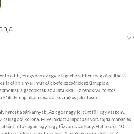
apja
egfontosabb, és egyben az egyik legnehezebben megközelíthető
z inkább a nyári munkák befejezésének az ünnepe: a
ámolnak a gazdáknak az állataikkal. Ez rendkívül fontos
 a Mihály-nap általánosabb, kozmikus jelentése?
y harcát a sárkánnyal: „Az égen nagy jel tűnt föl: egy asszony,
12 csillagból korona. Mivel áldott állapotban volt, fájdalmában és
el tűnt föl az égen: egy nagy tűzvörös sárkány. Hét feje és 10
söpörte és földre sodorta az ég csillagainak harmadrészét. A