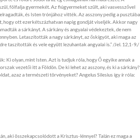
szül, fölfalja gyermekét. Az fiúgyermeket szült, aki vasvesszővel
ragadták, és Isten trónjához vitték. Az asszony pedig a pusztába
ált, hogy ott ezerkétszázhatvan napig gondját viseljék. Akkor nagy
madták a sárkányt. A sárkány és angyalai védekeztek, de nem
ennyben. Letaszították a nagy sárkányt, az őskígyót, aki maga az
dre taszították és vele együtt lezuhantak angyalai is.” /Jel. 12,1-9./
 Ki olyan, mint Isten. Azt is tudjuk róla, hogy Ő egyike annak a
szak vezetői itt a Földön. De ki lehet az asszony, és ki a sárkány?
ldat, azaz a természeti törvényeket? Angelus Silesius így ír róla:
mán, aki összekapcsolódott a Krisztus-lénnyel? Talán ez maga a