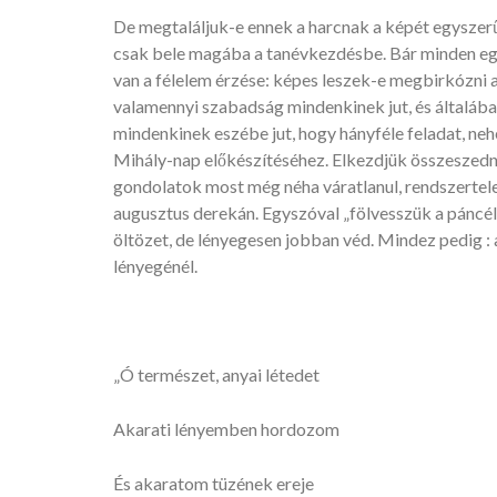
De megtaláljuk-e ennek a harcnak a képét egyszerű
csak bele magába a tanévkezdésbe. Bár minden egy
van a félelem érzése: képes leszek-e megbirkózni a
valamennyi szabadság mindenkinek jut, és általába
mindenkinek eszébe jut, hogy hányféle feladat, neh
Mihály-nap előkészítéséhez. Elkezdjük összeszedni 
gondolatok most még néha váratlanul, rendszertele
augusztus derekán. Egyszóval „fölvesszük a páncélt
öltözet, de lényegesen jobban véd. Mindez pedig : 
lényegénél.
„Ó természet, anyai létedet
Akarati lényemben hordozom
És akaratom tüzének ereje