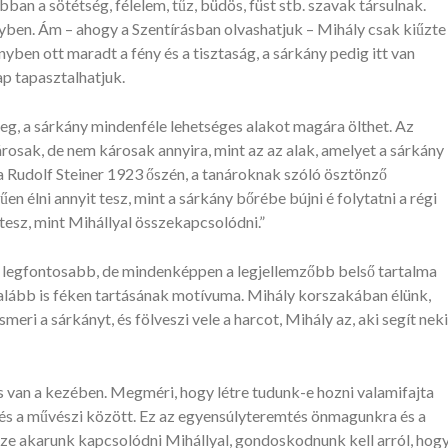
n a sötétség, félelem, tűz, büdös, füst stb. szavak társulnak.
yben. Ám – ahogy a Szentírásban olvashatjuk – Mihály csak kiűzte
en ott maradt a fény és a tisztaság, a sárkány pedig itt van
ap tapasztalhatjuk.
g, a sárkány mindenféle lehetséges alakot magára ölthet. Az
sak, de nem károsak annyira, mint az az alak, amelyet a sárkány
ja Rudolf Steiner 1923 őszén, a tanároknak szóló ösztönző
n élni annyit tesz, mint a sárkány bőrébe bújni é folytatni a régi
 tesz, mint Mihállyal összekapcsolódni.”
 a legfontosabb, de mindenképpen a legjellemzőbb belső tartalma
galább is féken tartásának motívuma. Mihály korszakában élünk,
eri a sárkányt, és fölveszi vele a harcot, Mihály az, aki segít neki
van a kezében. Megméri, hogy létre tudunk-e hozni valamifajta
lis és a művészi között. Ez az egyensúlyteremtés önmagunkra és a
ze akarunk kapcsolódni Mihállyal, gondoskodnunk kell arról, hog