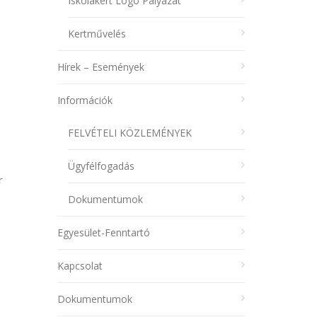
Iskolakert Logó Pályázat
Kertművelés
Hírek – Események
Információk
FELVÉTELI KÖZLEMÉNYEK
Ügyfélfogadás
r
Dokumentumok
Egyesület-Fenntartó
Kapcsolat
Dokumentumok