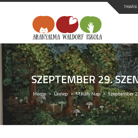
Skip
TAMÁSI
to
content
SZEPTEMBER 29. SZE
Home
>
Ünnep
>
Mihály Nap
>
Szeptember 29