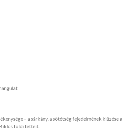
 hangulat
evékenysége – a sárkány, a sötétség fejedelmének kiűzése a
klós földi tetteit.