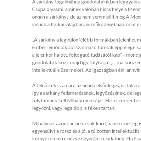
A sárkány fogalmához gondolatainkban leggyakrabba
Csupa olyasmi, aminek valóban nincs helye a Menn
onnan a sárkányt, de az nem semmisült meg A Mennyb
velünk a fizikai világban, és működését nap, mint n
„A sárkány a legkülönfélébb formákban jelenhet me
emberi emóciókból származó formák épp elégé káro
a jelenkor halott, fojtogató tudásától kap” – mond
gondolatok közt, majd így folytatja: „… ma korszerűe
intellektuális üzelmeket. Az igazságban élni annyit
A felnőttek számára az ünnep elsődleges, és talán
így a sárkány felismerésének, legyőzésének, de le
folytatnunk kell Mihály munkáját. Ha az ember felism
legyőzni, vagy legalább is féken tartani.
Mihálynak azonban nemcsak kard, hanem mérleg is 
egyensúlyt a rossz és a jó, a túlzottan intellektuá
környezetünkre nézve egyaránt feladatunk. Ha öss