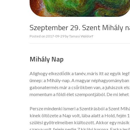
Szeptember 29. Szent Mihály n
Posted on
2017-09-29
by
Tamasi Waldorf
Mihály Nap
Alighogy elkezdődik a tanév, máris itt az egyik l
ünnep: a Mihály-nap. A magyar néphagyományban e
gabonatermés már a csűrökben van, a juhászok elsz
momentum a földi élet szempontjából. De mi lehet
Persze mindenki ismeri a Szentírásból a Szent Mihál
kinek öltözete a Nap volt, lába alatt a Hold, fején 
szülési gyötrelmeiben kiáltozott. Akkor egy másik j
szarva volt, fejein pedig 7 királyi korona. Farka le