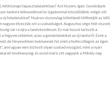
, hétköznapi tapasztalatainkban? Azt hiszem, igen. Gondoljunk
es tanévre lelkesedéssel és izgalommal készülődünk, mégis ott
z új feladatokkal? Nyáron viszonylag kötetlenül tölthetjük az időt
n nagyon élvezzük ezt a szabadságot. Augusztus vége felé viszon
ézség vár rá újra a tanévkezdéssel. Ez már hozzá tartozik a
a fegyverzetünket, azaz a gondolatainkat az új tanévről. Ezek a
nül, de fényesebben bukkannak fel, mint a hullócsillagok az égen
”, ami ugyan nem biztosít olyan szabad mozgást, mint a nyári
akarati tevékenység, és ezzel máris ott vagyunk a Mihály-nap