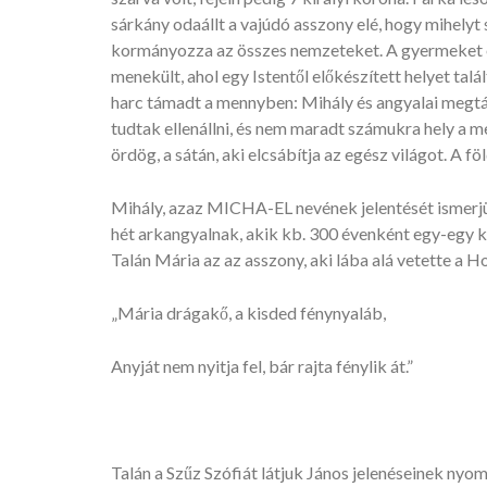
sárkány odaállt a vajúdó asszony elé, hogy mihelyt 
kormányozza az összes nemzeteket. A gyermeket el
menekült, ahol egy Istentől előkészített helyet tal
harc támadt a mennyben: Mihály és angyalai megtá
tudtak ellenállni, és nem maradt számukra hely a m
ördög, a sátán, aki elcsábítja az egész világot. A föl
Mihály, azaz MICHA-EL nevének jelentését ismerjük:
hét arkangyalnak, akik kb. 300 évenként egy-egy kor
Talán Mária az az asszony, aki lába alá vetette a Ho
„Mária drágakő, a kisded fénynyaláb,
Anyját nem nyitja fel, bár rajta fénylik át.”
Talán a Szűz Szófiát látjuk János jelenéseinek nyo