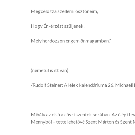
Megcélozza szellemi ösztöneim,
Hogy Én-érzést szüljenek,
Mely hordozzon engem önmagamban.”
(németül is itt van)
/Rudolf Steiner: A lélek kalendáriuma 26. Michaeli
Mihály az első az őszi szentek sorában. Az ő égi t
Mennyből – tette lehetővé Szent Márton és Szent Mi