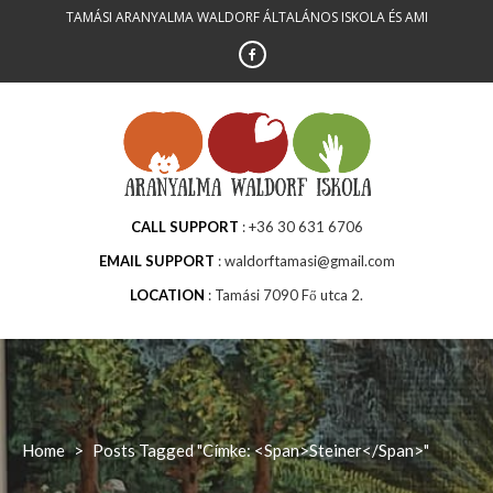
Skip
TAMÁSI ARANYALMA WALDORF ÁLTALÁNOS ISKOLA ÉS AMI
to
content
CALL SUPPORT
+36 30 631 6706
EMAIL SUPPORT
waldorftamasi@gmail.com
LOCATION
Tamási 7090 Fő utca 2.
Home
>
Posts Tagged "Címke: <span>steiner</span>"