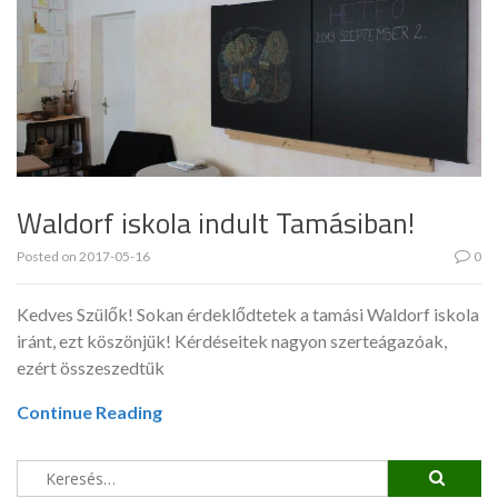
Waldorf iskola indult Tamásiban!
Posted on
2017-05-16
0
Kedves Szülők! Sokan érdeklődtetek a tamási Waldorf iskola
iránt, ezt köszönjük! Kérdéseitek nagyon szerteágazóak,
ezért összeszedtük
Continue Reading
Keresés: