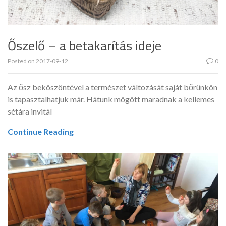
Őszelő – a betakarítás ideje
Posted on
2017-09-12
0
Az ősz beköszöntével a természet változását saját bőrünkön
is tapasztalhatjuk már. Hátunk mögött maradnak a kellemes
sétára invitál
Continue Reading