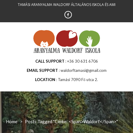
Skip
TAMÁSI ARANYALMA WALDORF ÁLTALÁNOS ISKOLA ÉS AMI
to
content
CALL SUPPORT
+36 30 631 6706
EMAIL SUPPORT
waldorftamasi@gmail.com
LOCATION
Tamási 7090 Fő utca 2.
Home
>
Posts Tagged "Címke: <span>waldorf</span>"