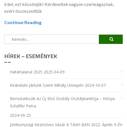
iránt, ezt köszönjük! Kérdéseitek nagyon szerteágazóak,
ezért összeszedtük
Continue Reading
Keresés:
HÍREK – ESEMÉNYEK
Határtalanul 2025
2025-04-09
Kirándulni Jártunk Szent Mihály Ünnepén
2024-10-07
Bemutatkozik Az Új Első Osztály Osztálytanítója – Kónya-
Schäffer Petra
2024-09-25
Jótékonysági Kézműves Vásár A TAWI-BAN 2022. Április 9-Én