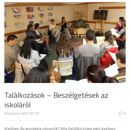
Találkozások – Beszélgetések az
iskoláról
Posted on
2017-07-27
0
Kedves Aranyalma olvasók! Ma találkoztam egy kedves